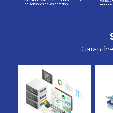
monitoreo y/o control de una infinidad
verifica
de sensores de las estación.
equipos 
Garantice