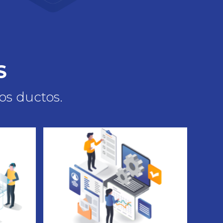
S
os ductos.