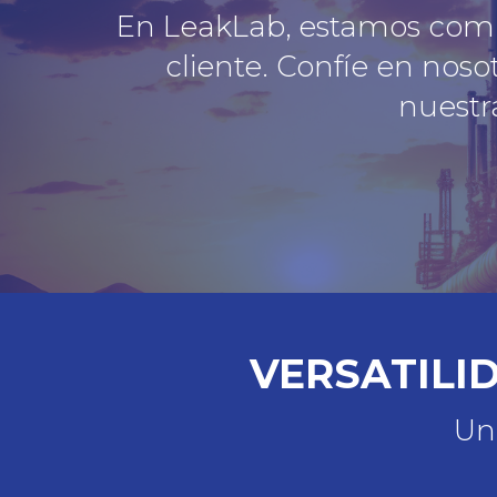
En LeakLab, estamos compr
cliente. Confíe en noso
nuestr
VERSATILI
Una